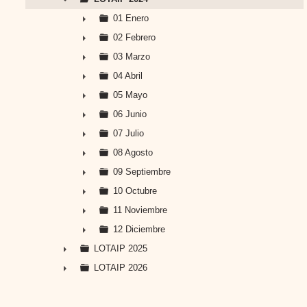
▼
01 Enero
►
02 Febrero
►
03 Marzo
►
04 Abril
►
05 Mayo
►
06 Junio
►
07 Julio
►
08 Agosto
►
09 Septiembre
►
10 Octubre
►
11 Noviembre
►
12 Diciembre
►
LOTAIP 2025
►
LOTAIP 2026
►