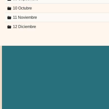
Carpeta
10 Octubre
Carpeta
11 Noviembre
Carpeta
12 Diciembre