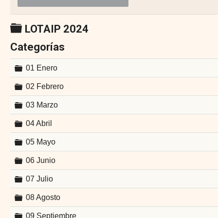
Carpeta
LOTAIP 2024
Categorías
Carpeta
01 Enero
Carpeta
02 Febrero
Carpeta
03 Marzo
Carpeta
04 Abril
Carpeta
05 Mayo
Carpeta
06 Junio
Carpeta
07 Julio
Carpeta
08 Agosto
Carpeta
09 Septiembre