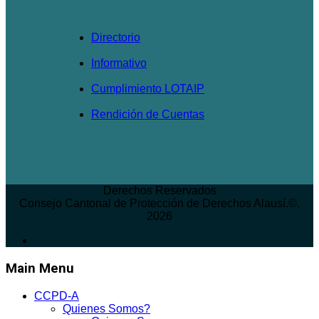
Directorio
Informativo
Cumplimiento LOTAIP
Rendición de Cuentas
Derechos Reservados
Consejo Cantonal de Protección de Derechos Alausí.©.
2026
Main Menu
CCPD-A
Quienes Somos?